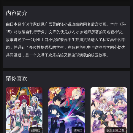
所著的同名轻小说。故事讲述了一位职业工
口小说家兼高中生芥川丈途进入了私立高中
内容简介
闪学园，并遇到
由日本轻小说作家伏见广雪著的轻小说改编的同名后宫动画。本作《R-
15》将改编自刊行于角川文库的伏见ひろゆき老师所著的同名轻小说。
故事讲述了一位职业工口小说家兼高中生芥川丈途进入了私立高中闪学
园，并遇到了多位性格强烈的学生，在各种危机中与这些同学同心协力
共同进退，是一个充满了欢乐搞笑又擦边球满载的校园故事。
猜你喜欢
已完结
已完结
更新至第12集