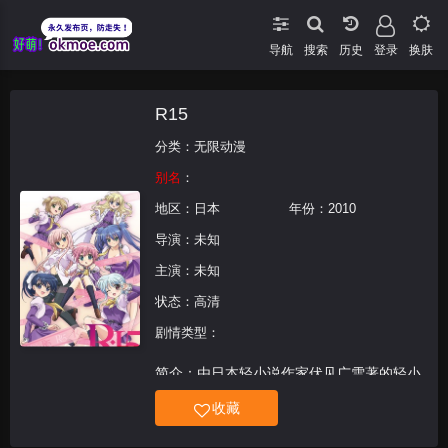
导航
搜索
登录
换肤
R15
分类：
无限动漫
别名
：
地区：
日本
年份：
2010
导演：未知
主演：未知
状态：高清
剧情类型：
简介：由日本轻小说作家伏见广雪著的轻小
说改编的同名后宫动画。本作《R-15》将
收藏
改编自刊行于角川文库的伏见ひろゆき老师