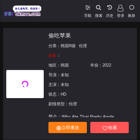
导航
搜索
登录
换肤
偷吃苹果
分类：
韩国R级
伦理
别名
：
地区：
韩国
年份：
2022
导演：未知
主演：未知
状态：HD
剧情类型：伦理
简介：Who Ate That Pretty Apple
立即播放
收藏