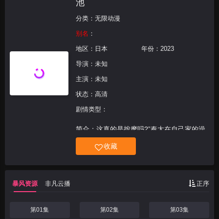
池
分类：
无限动漫
别名
：
地区：
日本
年份：
2023
导演：未知
主演：未知
状态：高清
剧情类型：
简介：这真的是按摩吗?”奏太在自己家的澡
堂里做了兼职做工人，隐瞒真身并给同年级
收藏
的少女葵背后冲去。我每天都从仇恨中进行
近似性骚扰的瘦身按摩，事实上却发现葵对
自己单相思! !在接触到灼热的皮肤的时候，
暴风资源
非凡云播
正序
也暴露出了
第01集
第02集
第03集