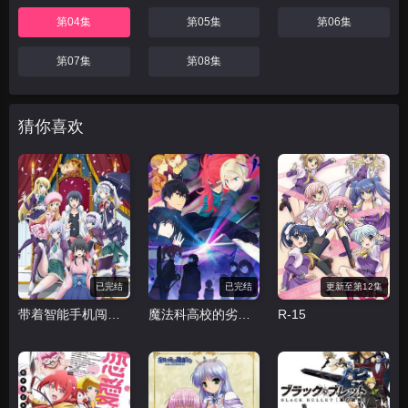
第04集
第05集
第06集
第07集
第08集
猜你喜欢
已完结
已完结
更新至第12集
带着智能手机闯荡异世界
魔法科高校的劣等生 来访者篇
R-15