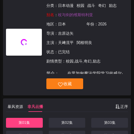
分类：
日本动漫
校园
战斗
奇幻
励志
别名
：
杖与剑的维斯特利亚
地区：
日本
年份：
2026
导演：
吉原达矢
主演：
天﨑滉平
関根明良
状态：已完结
剧情类型：校园,战斗,奇幻,励志
简介： 在里加甸魔法学院学习的威尔‧
赛尔佛特，是个无法使用魔法、所有「术
收藏
科」学分通通得不到的「无能者」；但他却
靠着「学科」的学分努力升上魔法学院的最
高年级──驱使他这么做的，是小时候跟初
暴风资源
非凡云播
正序
恋对象爱尔法莉亚的
第01集
第02集
第03集