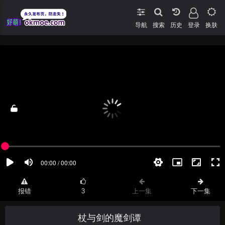
导航
搜索
登录
换肤
报错
3
上一集
下一集
杖与剑的魔剑谭