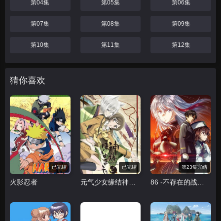
第04集
第05集
第06集
第07集
第08集
第09集
第10集
第11集
第12集
猜你喜欢
已完结
已完结
第23集完结
火影忍者
元气少女缘结神第一季
86 -不存在的战区第二季