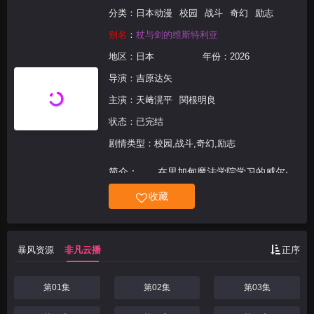
分类：
日本动漫
校园
战斗
奇幻
励志
别名
：
杖与剑的维斯特利亚
地区：
日本
年份：
2026
导演：
吉原达矢
主演：
天﨑滉平
関根明良
状态：已完结
剧情类型：校园,战斗,奇幻,励志
简介： 在里加甸魔法学院学习的威尔‧
赛尔佛特，是个无法使用魔法、所有「术
收藏
科」学分通通得不到的「无能者」；但他却
靠着「学科」的学分努力升上魔法学院的最
高年级──驱使他这么做的，是小时候跟初
暴风资源
非凡云播
正序
恋对象爱尔法莉亚的
第01集
第02集
第03集