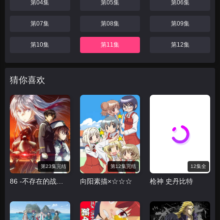
第04集
第05集
第06集
第07集
第08集
第09集
第10集
第11集
第12集
猜你喜欢
第23集完结
第12集完结
12集全
86 -不存在的战区第二季
向阳素描×☆☆☆
枪神 史丹比特