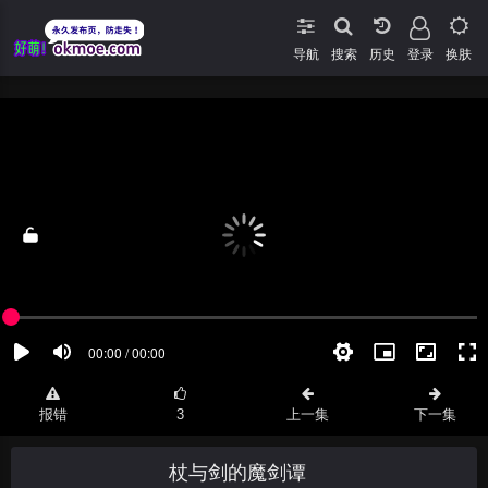
导航
搜索
登录
换肤
报错
3
上一集
下一集
杖与剑的魔剑谭